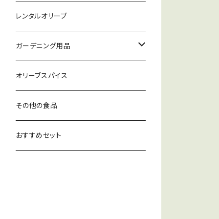
オリーブ鉢セット（プラ鉢）
オリーブ苗
CARM(カーム)ポルトガル
レンタルオリーブ
オリーブ鉢セット（陶器）
Casas de Hualdo(カサスデウアルド)
ガーデニング用品
スペイン
エプロン
オリーブスパイス
IALIA(イアリア)ギリシャ
その他の食品
MITERRA(ミテラ)ギリシャ
おすすめセット