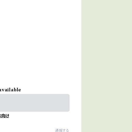
available
方向け
通報する