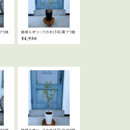
プラ鉢
鉢植えオリーブの木(5号)黒プラ鉢
¥4,950