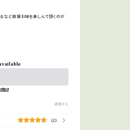
れるなど直接お味を楽しんで頂くのが
available
方向け
通報する
(2)