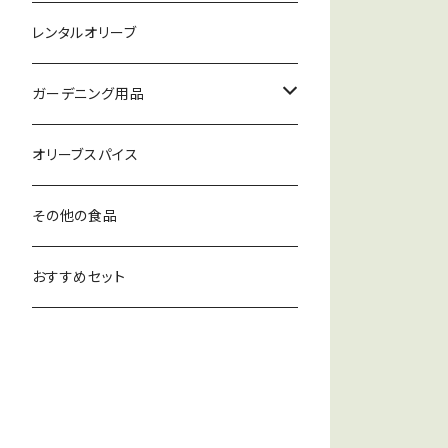
オリーブ鉢セット（プラ鉢）
オリーブ苗
CARM(カーム)ポルトガル
レンタルオリーブ
オリーブ鉢セット（陶器）
Casas de Hualdo(カサスデウアルド)
ガーデニング用品
スペイン
エプロン
オリーブスパイス
IALIA(イアリア)ギリシャ
その他の食品
MITERRA(ミテラ)ギリシャ
おすすめセット